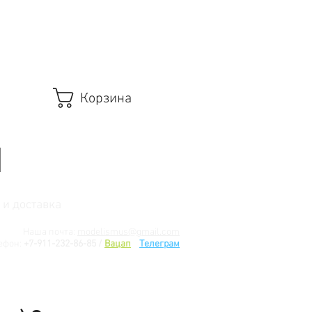
Корзина
 и доставка
Наша почта:
modelismus@gmail.com
ефон:
+7-911-232-86-85 /
Вацап
/
Телеграм