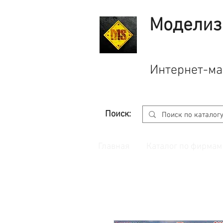
Моделиз
Интернет-ма
Поиск:
Главная
Каталог по фирмам
Принимаем заказы через
сайт
с корзино