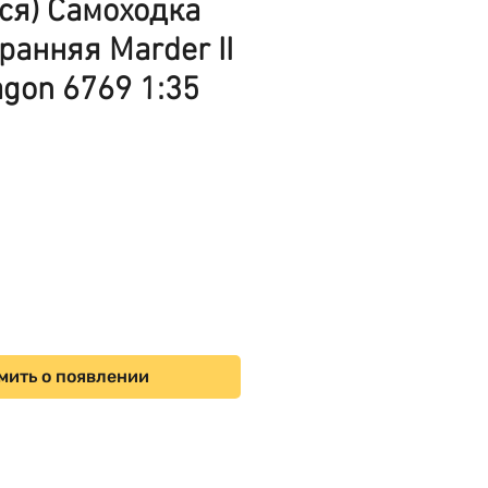
ся) Самоходка
ранняя Marder II
agon 6769 1:35
ена
мить о появлении