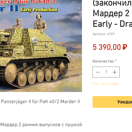
(закончил
Мардер 2 
Early - Dr
Артикул: 6769
Ц
5 390,00 ₽
Количество
*
Нет на складе
Panzerjäger II für PaK 40/2 Marder II
Уведо
Мардер 2 ранних выпусков с пушкой