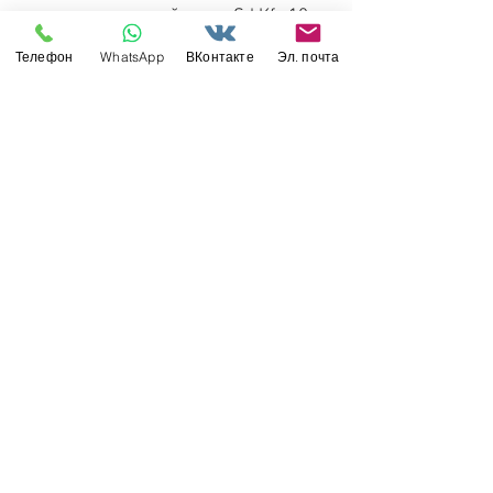
полугусеничный тягач Sd.Kfz.10
Ausf.B производство 1942 года
Телефон
WhatsApp
ВКонтакте
Эл. почта
-
Dragon 6731 1:35
Свяжитесь с нами
Россия, Санкт-Петербург, 199034
МТС СПб / Viber / WhattsApp:
+7-911-232-8685
Прием интернет-заказов круглосуточно
Режим работы: пн-пт 11:00 - 19:00
modelismus@gmail.com
Обслуживание клиентов
Контакты >
/
Доставка >
Возврат
>
/
Оплата и гарантия >
©
2017-2022
Моделизмус - онлайн-магазин
товаров для хобби и масштабных моделей.
Вся информация на сайте справочная и не
является публичной офертой.