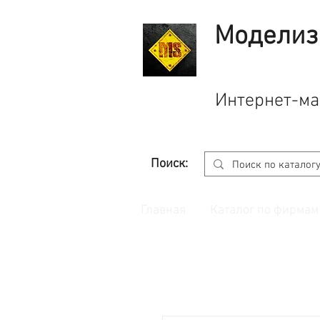
Моделиз
Интернет-ма
Поиск:
Главная
Каталог по фирмам
Принимаем заказы через
сайт
с корзино