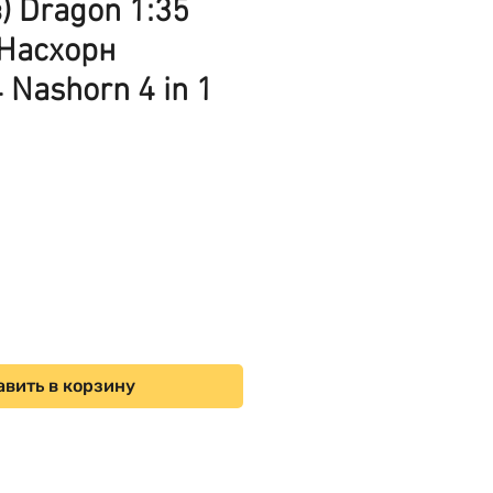
) Dragon 1:35
 Насхорн
 Nashorn 4 in 1
ена
вить в корзину