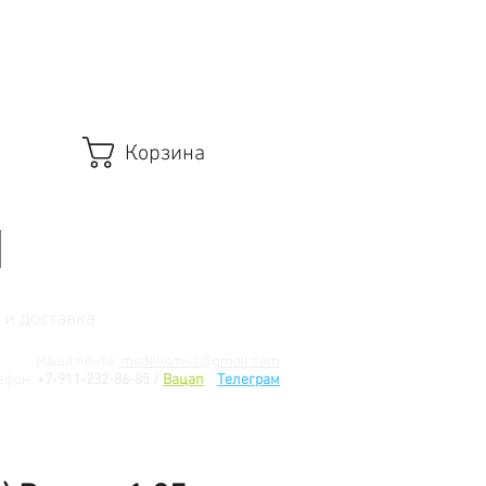
Корзина
 и доставка
Наша почта:
modelismus@gmail.com
ефон:
+7-911-232-86-85 /
Вацап
/
Телеграм