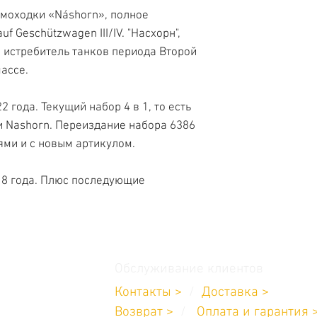
моходки «Náshorn», полное
f Geschützwagen III/IV. "Насхорн",
ий истребитель танков периода Второй
ассе.
 года. Текущий набор 4 в 1, то есть
и Nashorn. Переиздание набора 6386
ми и с новым артикулом.
18 года. Плюс последующие
Обслуживание клиентов
Контакты >
/
Доставка >
11-232-8685
Возврат
>
/
Оплата и гарантия 