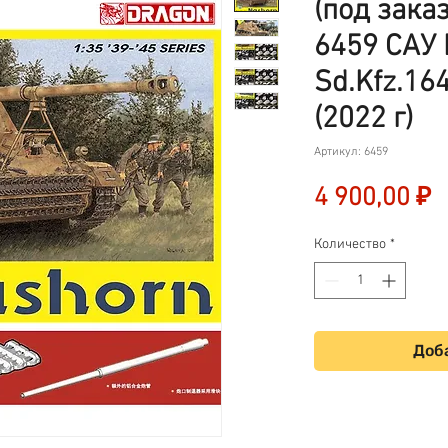
(под заказ
6459 САУ
Sd.Kfz.164
(2022 г)
Артикул: 6459
Ц
4 900,00 ₽
Количество
*
Доба