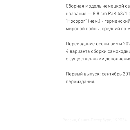
Сборная модель немецкой са
название — 8.8 cm PaK 43/1 au
"Носорог" (нем.) - германск
мировой войны, средний по м
Переиздание осени-зимы 2022
4 варианта сборки самоходк
с существенными дополнения
Первый выпуск: сентябрь 20
переиздания.
Свяжитесь с нами
Россия, Санкт-Петербург, 199034
МТС СПб / Viber / WhattsApp: +7-9