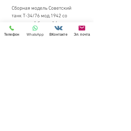
Сборная модель Советский
танк Т-34/76 мод.1942 со
скошенной башней (т.н.
"гайка") - Dragon
6424
1:35.
Телефон
WhatsApp
ВКонтакте
Эл. почта
Переиздание августа 2018
года.
Свяжитесь с нами
Россия, Санкт-Петербург, 199034
МТС СПб / Viber / WhattsApp:
+7-911-232-8685
Прием интернет-заказов круглосуточно
Режим работы: пн-пт 11:00 - 19:00
modelismus@gmail.com
Обслуживание клиентов
Контакты >
/
Доставка >
Возврат
>
/
Оплата и гарантия >