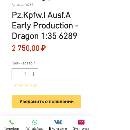
Артикул: 6289
Pz.Kpfw.I Ausf.A
Early Production -
Dragon 1:35 6289
Цена
2 750,00 ₽
Количество
*
Нет на складе
Уведомить о появлении
Pz.Kpfw.I Ausf.A Early
Production - Dragon 1:35 6289
Телефон
WhatsApp
ВКонтакте
Эл. почта