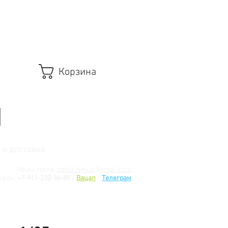
Корзина
 и доставка
Наша почта:
modelismus@gmail.com
ефон:
+7-911-232-86-85 /
Вацап
/
Телеграм