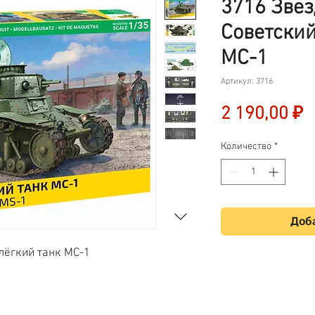
3716 Звез
Советский
МС-1
Артикул: 3716
Ц
2 190,00 ₽
Количество
*
Доба
 лёгкий танк МС-1