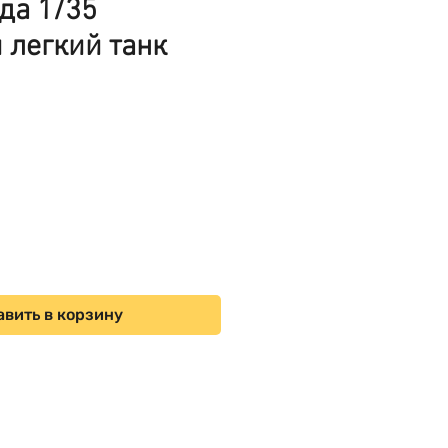
да 1/35
 легкий танк
ена
вить в корзину