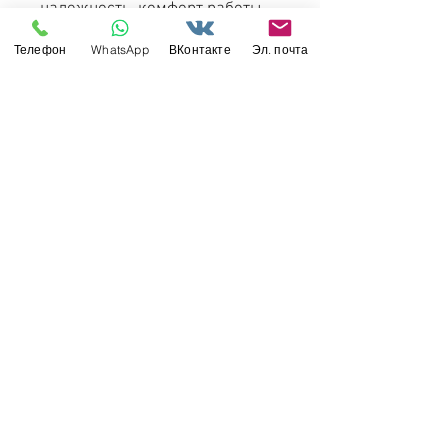
надежность, комфорт работы
водителя и умеренный расход
Телефон
WhatsApp
ВКонтакте
Эл. почта
топлива на марше. Автомобиль
поставлялся в советскую
армию и народное хозяйство.
Его активно использовали
различные службы, в том числе
МЧС. Также ЗиЛ-131
экспортировался в десятки
стран по всему миру.
Свяжитесь с нами
Россия, Санкт-Петербург, 199034
МТС СПб / Viber / WhattsApp:
+7-911-232-8685
Прием интернет-заказов круглосуточно
Режим работы: пн-пт 11:00 - 19:00
modelismus@gmail.com