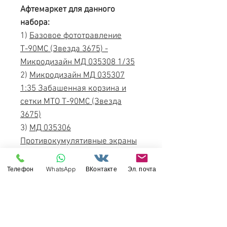
Афтемаркет для данного
набора:
1)
Базовое фототравление
Т-90МС (Звезда 3675) -
Микродизайн МД 035308 1/35
2)
Микродизайн МД 035307
1:35 Забашенная корзина и
сетки МТО Т-90МС (Звезда
3675)
3)
МД 035306
Противокумулятивные экраны
Т-90МС (Звезда 3675), 1:35
4)
MTL-35085 MasterClub Траки
Телефон
WhatsApp
ВКонтакте
Эл. почта
металл БМПТ Терминатор,
Т-90МС, Т-72Б3 Б4 Б3М, 1/35
5)
MG-3595 Антенна Р-168
современной БТТ России Т-90,