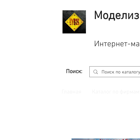
Моделиз
Интернет-ма
Поиск:
Главная
Каталог по фирмам
Принимаем заказы через
сайт
с корзино