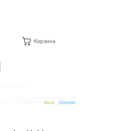
Корзина
 и доставка
Наша почта:
modelismus@gmail.com
ефон:
+7-911-232-86-85 /
Вацап
/
Телеграм