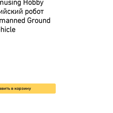
musing Hobby
ийский робот
nmanned Ground
hicle
ена
вить в корзину