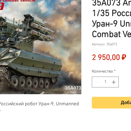
35A073 A
1/35 Росс
Уран-9 U
Combat Ve
Артикул: 35a073
Ц
2 950,00 ₽
Количество
*
Доба
Российский робот Уран-9, Unmanned
9