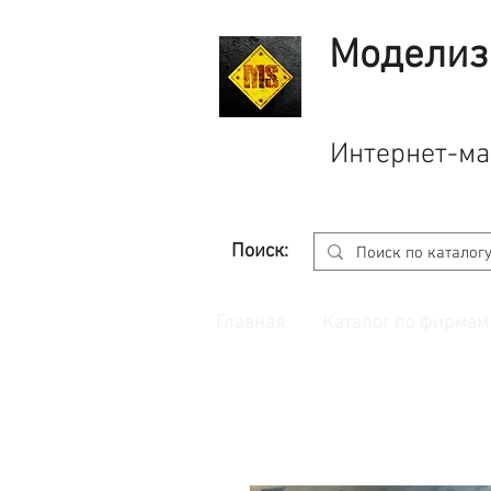
Моделиз
Интернет-ма
Поиск:
Главная
Каталог по фирмам
Принимаем заказы через
сайт
с корзино