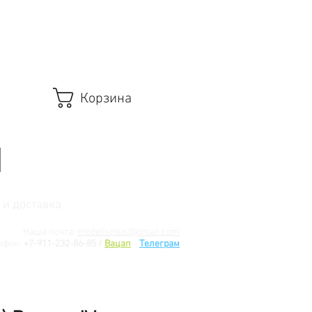
Корзина
 и доставка
Наша почта:
modelismus@gmail.com
ефон:
+7-911-232-86-85 /
Вацап
/
Телеграм