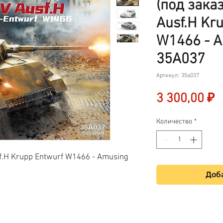
(под заказ
Ausf.H Kr
W1466 - A
35A037
Артикул: 35a037
Ц
3 300,00 ₽
Количество
*
f.H Krupp Entwurf W1466 - Amusing
Доба