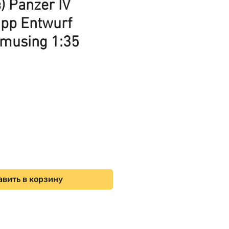
) Panzer IV
upp Entwurf
musing 1:35
ена
вить в корзину