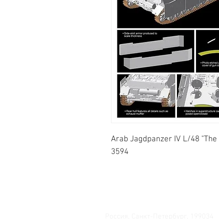
Arab Jagdpanzer IV L/48 "The 
3594
Свяжитесь с нами
Россия, Санкт-Петербург, 199034