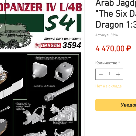
Arab Jagd
"The Six D
Dragon 1:
Артикул: 3594
Ц
4 470,00 ₽
Количество
*
Нет на складе
Уведо