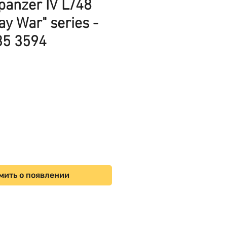
panzer IV L/48
ay War" series -
35 3594
ена
мить о появлении