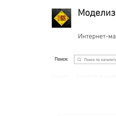
Моделиз
Интернет-ма
Поиск:
Главная
Каталог по фирмам
Принимаем заказы через
сайт
с корзино