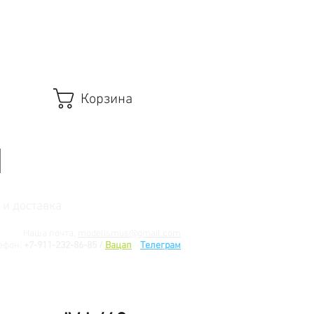
Корзина
 и доставка
Наша почта:
modelismus@gmail.com
ефон:
+7-911-232-86-85 /
Вацап
/
Телеграм