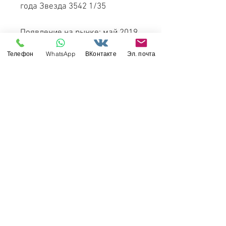
года Звезда 3542 1/35
Появление на рынке: май 2019
года.
Телефон
WhatsApp
ВКонтакте
Эл. почта
Переиздание января-февраля
2023 года.
Свяжитесь с нами
Россия, Санкт-Петербург, 199034
МТС СПб / Viber / WhattsApp:
+7-911-232-8685
Прием интернет-заказов круглосуточно
Режим работы: пн-пт 11:00 - 19:00
modelismus@gmail.com
Обслуживание клиентов
Контакты >
/
Доставка >
Возврат
>
/
Оплата и гарантия >
©
2017-2022
Моделизмус - онлайн-магазин