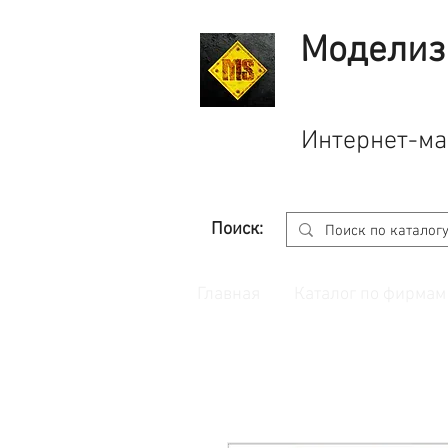
Моделиз
Интернет-ма
Поиск:
Главная
Каталог по фирмам
Принимаем заказы через
сайт
с корзино