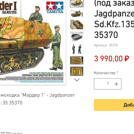
(под зака
Jagdpanze
Sd.Kfz.135
35370
Артикул: 35370
Ц
3 990,00 ₽
Количество
*
моходка "Мардер 1" - Jagdpanzer
 1:35 35370
Доба