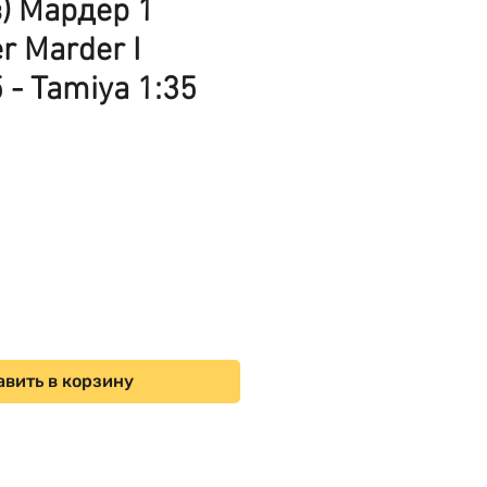
з) Мардер 1
r Marder I
 - Tamiya 1:35
ена
вить в корзину