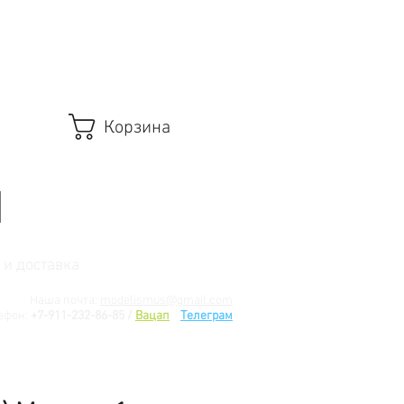
Корзина
 и доставка
Наша почта:
modelismus@gmail.com
ефон:
+7-911-232-86-85 /
Вацап
/
Телеграм