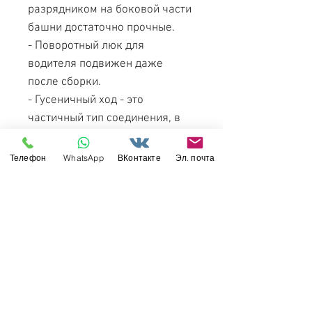
разрядником на боковой части
башни достаточно прочные.
- Поворотный люк для
водителя подвижен даже
после сборки.
- Гусеничный ход - это
частичный тип соединения, в
котором интегрированы
линейные части.
Телефон
WhatsApp
ВКонтакте
Эл. почта
- Перископ и светлые линзы
воспроизводятся с
прозрачными частями.
- Нейлоновая сетка
подготовлена ​​для уплотнения
проволочной сетки и решетки
двигателя.
- Установите напряженное