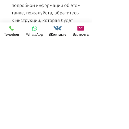
подробной информации об этом
танке, пожалуйста, обратитесь
к инструкции, которая будет
включена в модель.
Телефон
WhatsApp
ВКонтакте
Эл. почта
[Характеристики набора]
- Пластиковый комплект
деталей в масштабе 1/35 для
сборки T26E4.
- Башня с внушительным
длинноствольной 90-мм
пушкой была точно
воспроизведена в богатых
деталях.
- Новые функции модели
включают в себя противовес,
размещенный в задней части