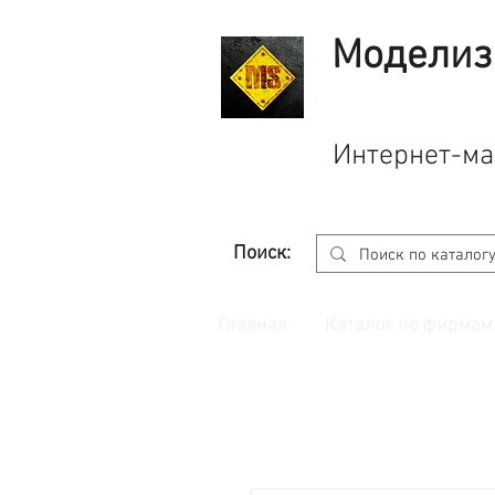
Моделиз
Интернет-ма
Поиск:
Главная
Каталог по фирмам
Принимаем заказы через
сайт
с корзино