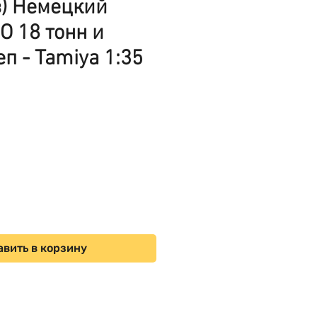
з) Немецкий
O 18 тонн и
п - Tamiya 1:35
Цена
вить в корзину