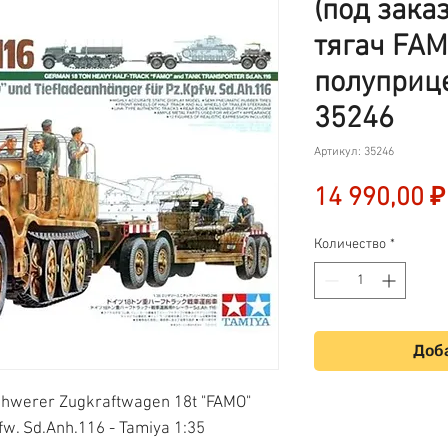
(под зака
тягач FAM
полуприце
35246
Артикул: 35246
14 990,00 ₽
Количество
*
Доба
chwerer Zugkraftwagen 18t "FAMO"
fw. Sd.Anh.116 - Tamiya 1:35