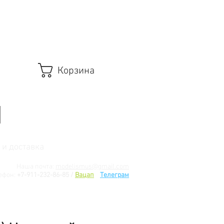
Корзина
 и доставка
Наша почта:
modelismus@gmail.com
ефон:
+7-911-232-86-85 /
Вацап
/
Телеграм