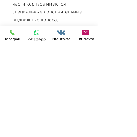
части корпуса имеются
специальные дополнительные
выдвижные колеса,
позволяющие, в частности,
преодолевать значительные
Телефон
WhatsApp
ВКонтакте
Эл. почта
рвы, траншеи. В настоящее
время в той или иной степени
используется в
разведывательных
подразделениях более чем 50
стран. В войсках имеет
прозвище «Бардак». В СССР
производство завершено в
ноябре 1989 года.
Свяжитесь с нами