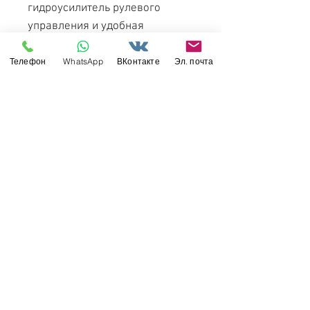
гидроусилитель рулевого
управления и удобная
трехместная кабина с
панорамным ветровым
Телефон
WhatsApp
ВКонтакте
Эл. почта
стеклом. Автомобиль серийно
выпускали на протяжении 30
лет, с 1962 по 1992 год, а
общий тираж составил более
трех миллионов экземпляров.
Машина была популярна как в
Советском Союзе, так и за
рубежом.
Свяжитесь с нами
Россия, Санкт-Петербург, 199034
МТС СПб / Viber / WhattsApp:
+7-911-232-8685
Прием интернет-заказов круглосуточно