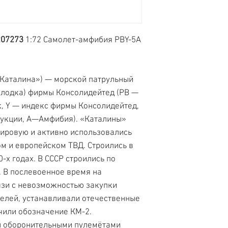
207273
1:72 Самолет-амфибия PBY-5A
— «Каталина») — морской патрульный
лодка) фирмы Консолидейтед (PB —
, Y — индекс фирмы Консолидейтед,
укции, A—Амфибия). «Каталины»
ировую и активно использовались
м и европейском ТВД. Строились в
-х годах. В СССР строились по
. В послевоенное время на
язи с невозможностью закупки
елей, устанавливали отечественные
чили обозначение КМ-2.
 оборонительными пулемётами