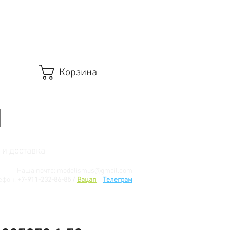
Корзина
 и доставка
Наша почта:
modelismus@gmail.com
ефон:
+7-911-232-86-85 /
Вацап
/
Телеграм