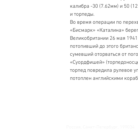
калибра -30 (7.62мм) и 50 (1
и торпеды.
Во время операции по перех
«Бисмарк» «Каталина» бере
Великобритании 26 мая 1941
потопивший до этого британ
сумевший оторваться от пого
«Суордфишей» (торпедоносце
торпед повредила рулевое уп
потоплен английскими кораб
Свяжитесь с нами
Россия, Санкт-Петербург, 199034
МТС СПб / Viber / WhattsApp: +7-9