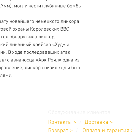
2.7мм), могли нести глубинные бомбы
вату новейшего немецкого линкора
говой охраны Королевских ВВС
 год обнаружила линкор,
ский линейный крейсер «Худ» и
ни. В ходе последовавших атак
в) с авианосца «Арк Роял» одна из
равление, линкор снизил ход и был
лями.
Обслуживание клиентов
Контакты >
/
Доставка >
11-232-8685
Возврат
>
/
Оплата и гарантия 