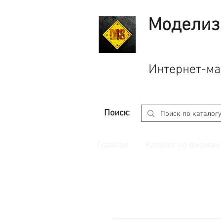
Моделиз
Интернет-ма
Поиск:
Главная
Каталог по фирмам
Принимаем заказы через
сайт
с корзино