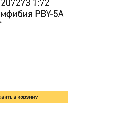
207273 1:72
амфибия PBY-5A
"
ена
вить в корзину