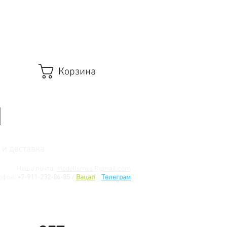
Корзина
 и доставка
Наша почта:
modelismus@gmail.com
ефон:
+7-911-232-86-85 /
Вацап
/
Телеграм