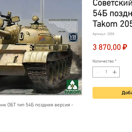
Советский
54Б поздн
Takom 205
Артикул: 2055
Ц
3 870,00 ₽
Количество
*
Доба
нк ОБТ тип 54Б поздняя версия -