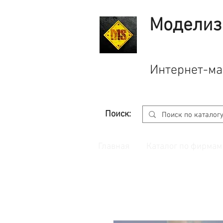
Моделиз
Интернет-ма
Поиск:
Главная
Каталог по фирмам
Принимаем заказы через
сайт
с корзино