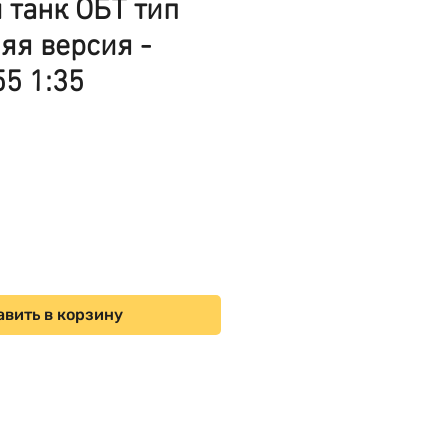
 танк ОБТ тип
яя версия -
5 1:35
ена
вить в корзину