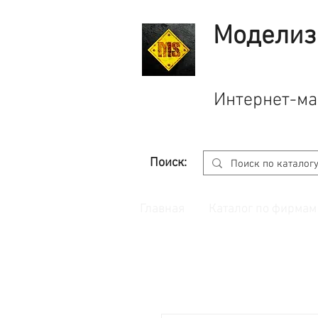
Моделиз
Интернет-ма
Поиск:
Главная
Каталог по фирмам
Принимаем заказы через
сайт
с корзино