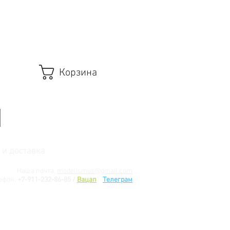
Корзина
 и доставка
Наша почта:
modelismus@gmail.com
ефон:
+7-911-232-86-85 /
Вацап
/
Телеграм