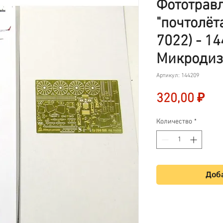
Фототрав
"почтолёт
7022) - 1
Микродиз
Артикул: 144209
Це
320,00 ₽
Количество
*
Доба