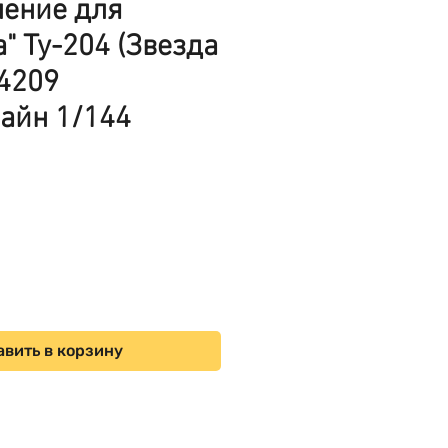
ление для
а" Ту-204 (Звезда
44209
айн 1/144
на
вить в корзину