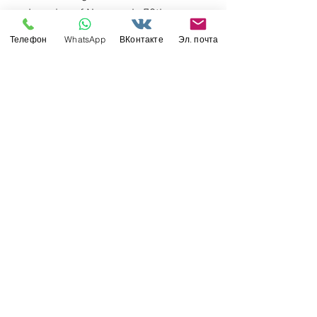
Invasion of Normandy 70th
Anniversary
Телефон
WhatsApp
ВКонтакте
Эл. почта
Academy 1:35 13287
Свяжитесь с нами
Россия, Санкт-Петербург, 199034
МТС СПб / Viber / WhattsApp:
+7-911-232-8685
Прием интернет-заказов круглосуточно
Режим работы: пн-пт 11:00 - 19:00
modelismus@gmail.com
Обслуживание клиентов
Контакты >
/
Доставка >
Возврат
>
/
Оплата и гарантия >
©
2017-2022
Моделизмус - онлайн-магазин
товаров для хобби и масштабных моделей.
Вся информация на сайте справочная и не
является публичной офертой.