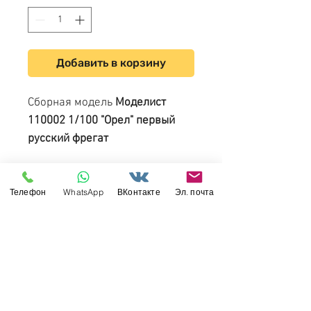
Добавить в корзину
Сборная модель
Моделист
110002 1/100 "Орел" первый
русский фрегат
Авторский дизайн упаковки,
проработанные схемы окраски,
Телефон
WhatsApp
ВКонтакте
Эл. почта
улучшенное качество
инструкций формата А3,
оригинальные фото сборки
сложных этапов.