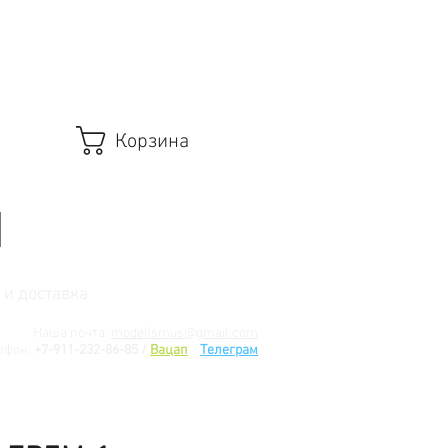
Корзина
 и доставка
Наша почта:
modelismus@gmail.com
ефон:
+7-911-232-86-85 /
Вацап
/
Телеграм