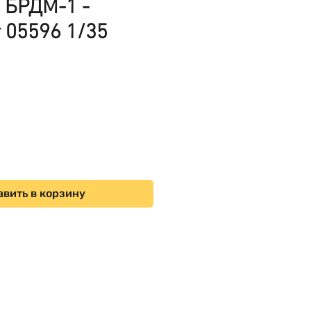
 БРДМ-1 -
 05596 1/35
ена
вить в корзину