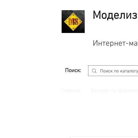
Моделиз
Интернет-ма
Поиск:
Главная
Каталог по фирмам
Принимаем заказы через
сайт
с корзино