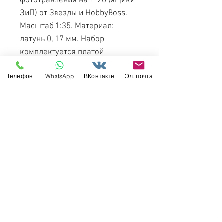
фототравления на Т-26 (ящики
ЗиП) от Звезды и HobbyBoss.
Масштаб 1:35. Материал:
латунь 0, 17 мм. Набор
комплектуется платой
фототравления и цветной
Телефон
WhatsApp
ВКонтакте
Эл. почта
инструкцией. Количество
уникальных деталей: 9.
Уровень сложности - средний.
Свяжитесь с нами
Россия, Санкт-Петербург, 199034
МТС СПб / Viber / WhattsApp:
+7-911-232-8685
Прием интернет-заказов круглосуточно
Режим работы: пн-пт 11:00 - 19:00
modelismus@gmail.com
Обслуживание клиентов