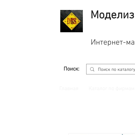
Моделиз
Интернет-ма
Поиск:
Главная
Каталог по фирмам
Принимаем заказы через
сайт
с корзино