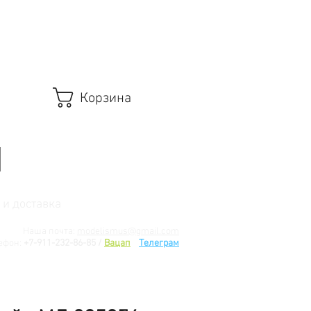
Корзина
 и доставка
Наша почта:
modelismus@gmail.com
ефон:
+7-911-232-86-85 /
Вацап
/
Телеграм