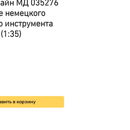
айн МД 035276
е немецкого
о инструмента
(1:35)
на
вить в корзину