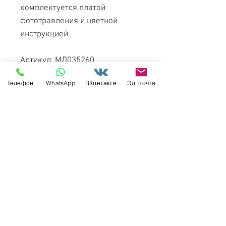
комплектуется платой
фототравления и цветной
инструкцией
Артикул: МД035260
Производитель: ТПО
Телефон
WhatsApp
ВКонтакте
Эл. почта
Микродизайн
Масштаб: 1/35
Материал: латунь 0.17 мм
Свяжитесь с нами
Россия, Санкт-Петербург, 199034
МТС СПб / Viber / WhattsApp:
+7-911-232-8685
Прием интернет-заказов круглосуточно
Режим работы: пн-пт 11:00 - 19:00
modelismus@gmail.com