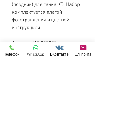
(поздний) для танка КВ. Набор
комплектуется платой
фототравления и цветной
инструкцией.
Артикул: МД 035259
Производитель: ТПО
Телефон
WhatsApp
ВКонтакте
Эл. почта
Микродизайн
Масштаб: 1/35
Материал: латунь 0.17 мм
Свяжитесь с нами
Россия, Санкт-Петербург, 199034
МТС СПб / Viber / WhattsApp:
+7-911-232-8685
Прием интернет-заказов круглосуточно
Режим работы: пн-пт 11:00 - 19:00
modelismus@gmail.com