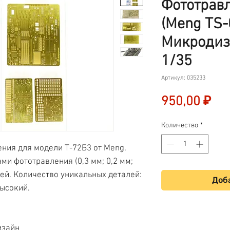
Фототрав
(Meng TS-
Микродиз
1/35
Артикул: 035233
Це
950,00 ₽
Количество
*
ния для модели Т-72Б3 от Meng.
ми фототравления (0,3 мм; 0,2 мм;
ией. Количество уникальных деталей:
Доба
высокий.
изайн