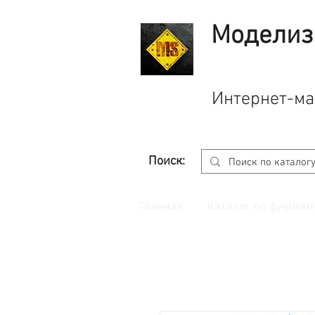
Моделиз
Интернет-ма
Поиск:
Главная
Каталог по фирмам
Принимаем заказы через
сайт
с корзино