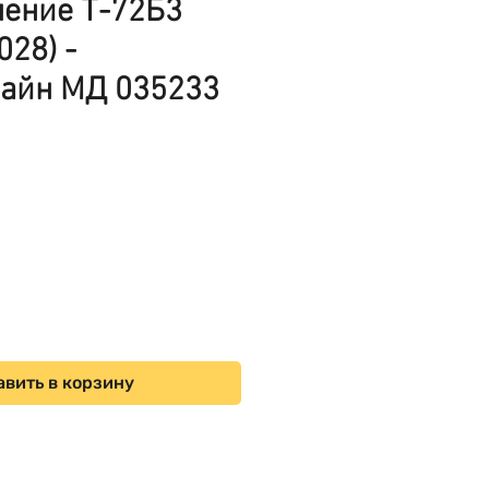
ление Т-72Б3
028) -
айн МД 035233
на
вить в корзину