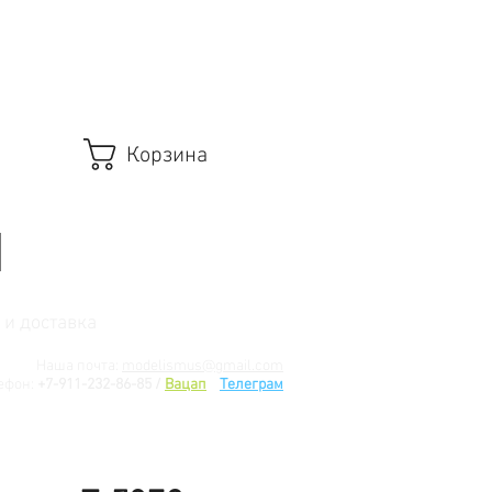
Корзина
 и доставка
Наша почта:
modelismus@gmail.com
ефон:
+7-911-232-86-85 /
Вацап
/
Телеграм