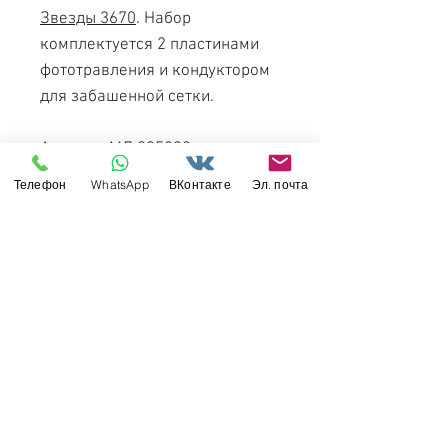
Звезды 3670
. Набор
комплектуется 2 пластинами
фототравления и кондуктором
для забашенной сетки.
Артикул: МД 035228
Производитель: ТПО
Телефон
WhatsApp
ВКонтакте
Эл. почта
Микродизайн
Масштаб: 1/35
Материал: Латунь 0.2мм
Свяжитесь с нами
Россия, Санкт-Петербург, 199034
МТС СПб / Viber / WhattsApp:
+7-911-232-8685
Прием интернет-заказов круглосуточно
Режим работы: пн-пт 11:00 - 19:00
modelismus@gmail.com