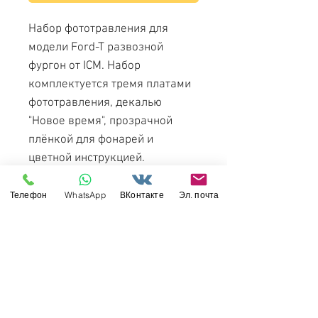
Набор фототравления для
модели Ford-T развозной
фургон от ICM. Набор
комплектуется тремя платами
фототравления, декалью
"Новое время", прозрачной
плёнкой для фонарей и
цветной инструкцией.
Артикул: МД 024203
Телефон
WhatsApp
ВКонтакте
Эл. почта
Производитель: ТПО
Микродизайн
Масштаб: 1/24
Материал: латунь 0.17мм