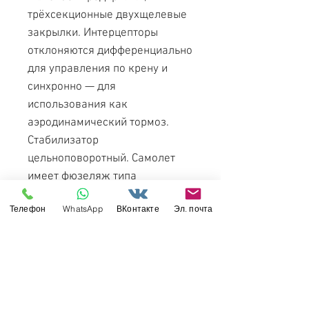
трёхсекционные двухщелевые
закрылки. Интерцепторы
отклоняются дифференциально
для управления по крену и
синхронно — для
использования как
аэродинамический тормоз.
Стабилизатор
цельноповоротный. Самолет
имеет фюзеляж типа
полумонокок и трехопорное
Телефон
WhatsApp
ВКонтакте
Эл. почта
убирающееся шасси с носовой
стойкой. Силовая установка
состоит из двух ТРДДФ НК-25.
В форкиле установлена ВСУ
ТА-6А.
Первый опытный Ту-22М3