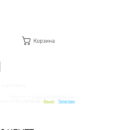
Корзина
 и доставка
Наша почта:
modelismus@gmail.com
ефон:
+7-911-232-86-85 /
Вацап
/
Телеграм