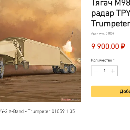
Тягач М9
радар TPY
Trumpeter
Артикул: 01059
Ц
9 900,00 ₽
Количество
*
Доба
Y-2 X-Band - Trumpeter 01059 1:35