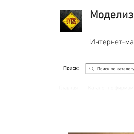
Моделиз
Интернет-ма
Поиск:
Главная
Каталог по фирмам
Принимаем заказы через
сайт
с корзино