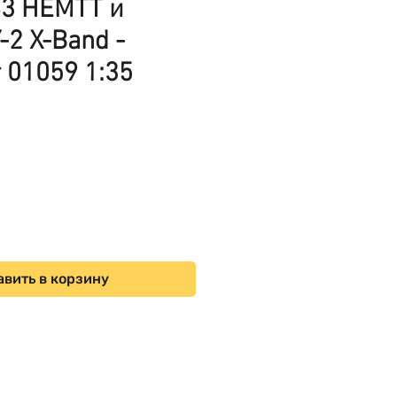
83 HEMTT и
-2 X-Band -
 01059 1:35
ена
вить в корзину