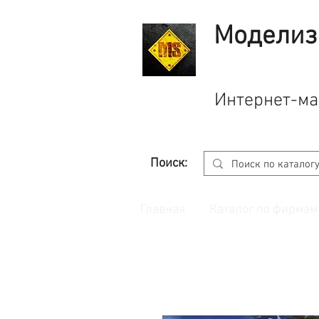
Моделиз
Интернет-ма
Поиск:
Главная
Каталог по фирмам
Принимаем заказы через
сайт
с корзино