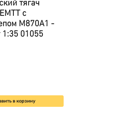
ский тягач
EMTT с
епом M870A1 -
 1:35 01055
ена
вить в корзину