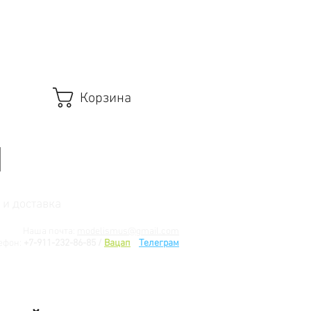
Корзина
 и доставка
Наша почта:
modelismus@gmail.com
ефон:
+7-911-232-86-85 /
Вацап
/
Телеграм