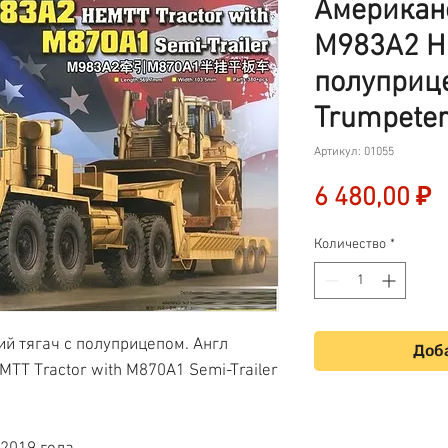
Американ
M983A2 H
полуприц
Trumpeter
Артикул: 01055
Ц
6 480,00 ₽
Количество
*
й тягач с полуприцепом. Англ
Доба
TT Tractor with M870A1 Semi-Trailer