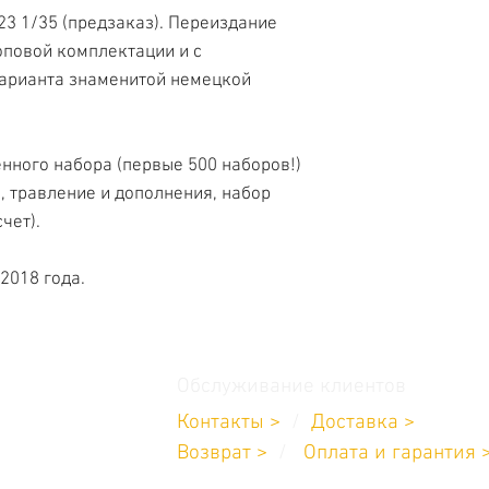
23 1/35 (предзаказ). Переиздание
оповой комплектации и с
варианта знаменитой немецкой
нного набора (первые 500 наборов!)
, травление и дополнения, набор
чет).
2018 года.
Обслуживание клиентов
Контакты >
/
Доставка >
11-232-8685
Возврат
>
/
Оплата и гарантия 
углосуточно