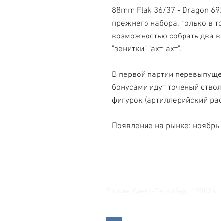
88mm Flak 36/37 - Dragon 69
прежнего набора, только в т
возможностью собрать два 
"зенитки" "ахт-ахт".
В первой партии перевыпуще
бонусами идут точеный ствол
фигурок (артиллерийский рас
Появление на рынке: ноябрь 
Свяжитесь с нами
Россия, Санкт-Петербург, 199034
МТС СПб / Viber / WhattsApp: +7-9
Прием интернет-заказов кр