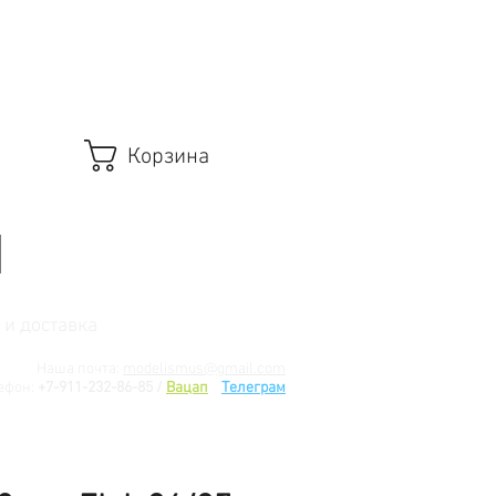
Корзина
 и доставка
Наша почта:
modelismus@gmail.com
ефон:
+7-911-232-86-85 /
Вацап
/
Телеграм