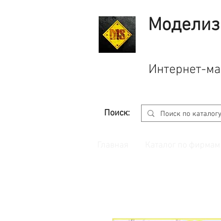
Моделиз
Интернет-ма
Поиск:
Главная
Каталог по фирмам
Принимаем заказы через
сайт
с корзино