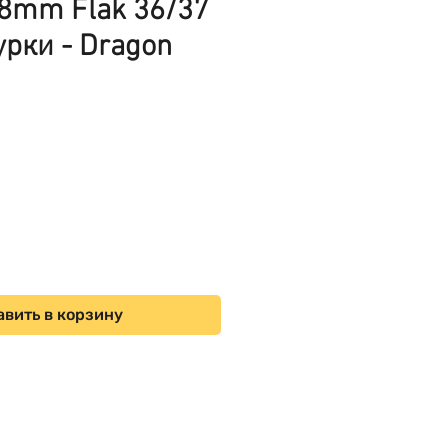
88mm Flak 36/37
урки - Dragon
ена
вить в корзину