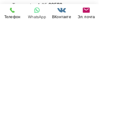
Trumpeter 1:35
09572
Телефон
WhatsApp
ВКонтакте
Эл. почта
ФОТООБЗОР коробки
Свяжитесь с нами
Россия, Санкт-Петербург, 199034
МТС СПб / Viber / WhattsApp:
+7-911-232-8685
Прием интернет-заказов круглосуточно
Режим работы: пн-пт 11:00 - 19:00
modelismus@gmail.com
Обслуживание клиентов
Контакты >
/
Доставка >
Возврат
>
/
Оплата и гарантия >
©
2017-2022
Моделизмус - онлайн-магазин
товаров для хобби и масштабных моделей.
Вся информация на сайте справочная и не
является публичной офертой.